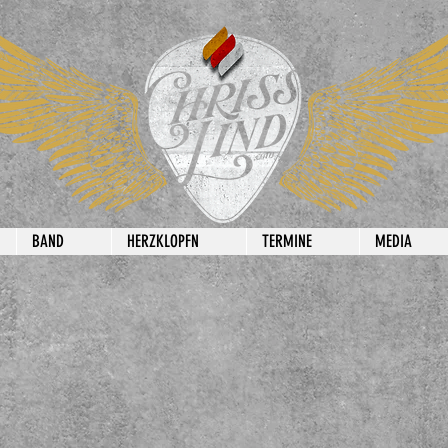
BAND
HERZKLOPFN
TERMINE
MEDIA
024 by Ch