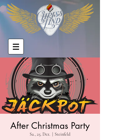
After Christmas Party
Sa., 25. Dez.
  |  
Steinfeld