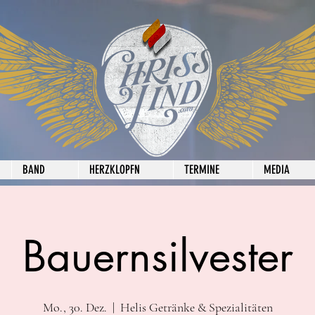
BAND
HERZKLOPFN
TERMINE
MEDIA
Bauernsilvester
Mo., 30. Dez.
  |  
Helis Getränke & Spezialitäten