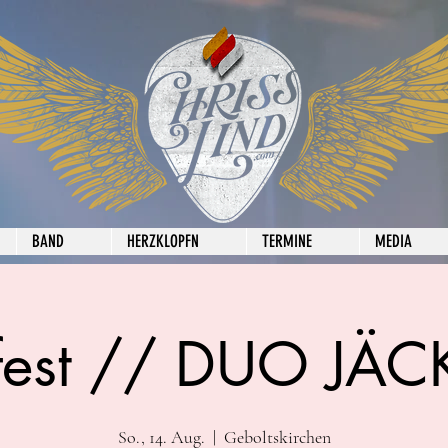
BAND
HERZKLOPFN
TERMINE
MEDIA
fest // DUO JÄ
So., 14. Aug.
  |  
Geboltskirchen