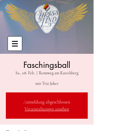
Faschingsball
Sa., 08. Feb.
  |  
Rennweg am Katschberg
mit Trio Joker
Anmeldung abgeschlossen
Veranstaltungen ansehen