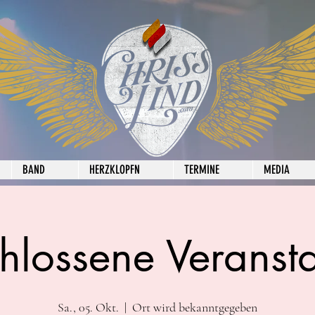
BAND
HERZKLOPFN
TERMINE
MEDIA
hlossene Veransta
Sa., 05. Okt.
  |  
Ort wird bekanntgegeben