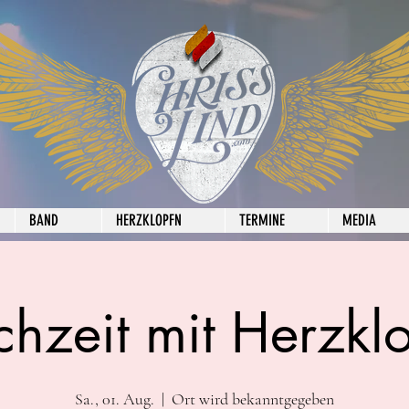
BAND
HERZKLOPFN
TERMINE
MEDIA
hzeit mit Herzkl
Sa., 01. Aug.
  |  
Ort wird bekanntgegeben