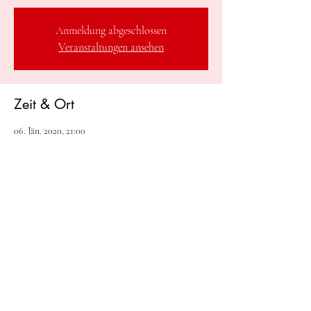
Anmeldung abgeschlossen
Veranstaltungen ansehen
Zeit & Ort
06. Jän. 2020, 21:00
Die Tenne, Markt 56, 5602 Wagrain, Österreich
Diese Veranstaltung teilen