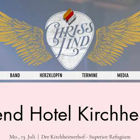
BAND
HERZKLOPFN
TERMINE
MEDIA
end Hotel Kirchhe
Mo., 13. Juli
  |  
Der Kirchheimerhof - Superior Refugium