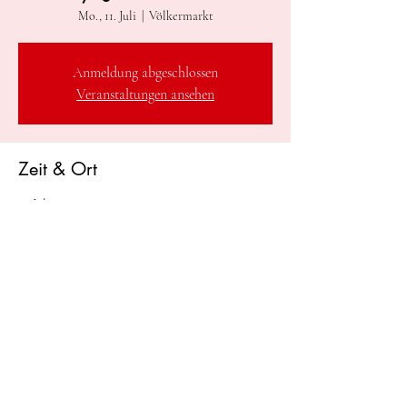
Mo., 11. Juli
  |  
Völkermarkt
Anmeldung abgeschlossen
Veranstaltungen ansehen
Zeit & Ort
11. Juli 2022, 21:30
Völkermarkt, Völkermarkt, Österreich
Diese Veranstaltung teilen