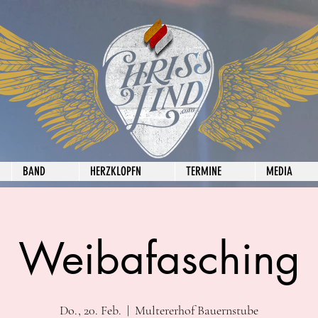
BAND
HERZKLOPFN
TERMINE
MEDIA
Weibafasching
Do., 20. Feb.
  |  
Multererhof Bauernstube